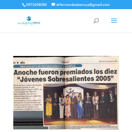
0972608080
drfernandoabarzua@gmail.com