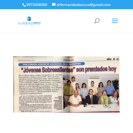
0972608080
drfernandoabarzua@gmail.com